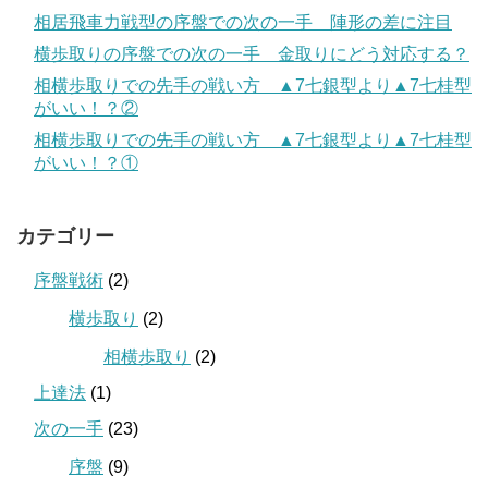
相居飛車力戦型の序盤での次の一手 陣形の差に注目
横歩取りの序盤での次の一手 金取りにどう対応する？
相横歩取りでの先手の戦い方 ▲7七銀型より▲7七桂型
がいい！？②
相横歩取りでの先手の戦い方 ▲7七銀型より▲7七桂型
がいい！？①
カテゴリー
序盤戦術
(2)
横歩取り
(2)
相横歩取り
(2)
上達法
(1)
次の一手
(23)
序盤
(9)