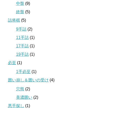
中盤
(9)
終盤
(5)
詰将棋
(5)
9手詰
(2)
11手詰
(1)
17手詰
(1)
19手詰
(1)
必至
(1)
1手必至
(1)
囲い崩し＆囲いの受け
(4)
穴熊
(2)
美濃囲い
(2)
悪手探し
(1)