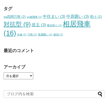
タグ
中住まい
(3)
中原囲い
(3)
vs四間穴熊
(2)
受け
(2)
vs袖飛車
(1)
相居飛車
対抗型
(9)
居玉
(3)
横歩取り
(1)
(16)
矢倉
(1)
穴熊
(1)
美濃囲い
(1)
銀冠
(1)
最近のコメント
アーカイブ