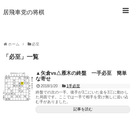
居飛車党の将棋
ホーム
必至
「
必至
」
一覧
▲矢倉vs△雁木の終盤 一手必至 簡単
な寄せ
2018/1/20
1手必至
終盤での次の一手。後手が3二にいた金を3三に動かし
た局面です。ここでは一手で相手を受け無しに追い込
む手がありました。
記事を読む