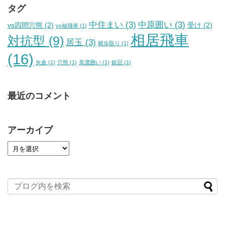
タグ
中住まい
(3)
中原囲い
(3)
vs四間穴熊
(2)
受け
(2)
vs袖飛車
(1)
相居飛車
対抗型
(9)
居玉
(3)
横歩取り
(1)
(16)
矢倉
(1)
穴熊
(1)
美濃囲い
(1)
銀冠
(1)
最近のコメント
アーカイブ