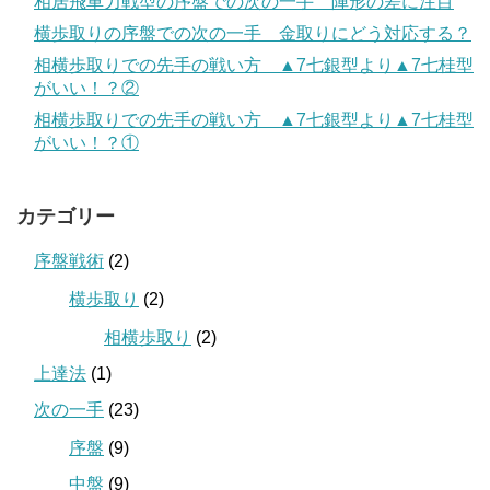
相居飛車力戦型の序盤での次の一手 陣形の差に注目
横歩取りの序盤での次の一手 金取りにどう対応する？
相横歩取りでの先手の戦い方 ▲7七銀型より▲7七桂型
がいい！？②
相横歩取りでの先手の戦い方 ▲7七銀型より▲7七桂型
がいい！？①
カテゴリー
序盤戦術
(2)
横歩取り
(2)
相横歩取り
(2)
上達法
(1)
次の一手
(23)
序盤
(9)
中盤
(9)