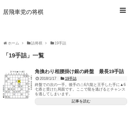
居飛車党の将棋
ホーム
詰将棋
19手詰
「
19手詰
」
一覧
角換わり相腰掛け銀の終盤 最長19手詰
2018/1/17
19手詰
終盤での次の一手。後手の△6六龍と王手した手に▲6
七香と受けた局面です。ここで龍を逃げるとチャンス
を逃してしまいます。
記事を読む