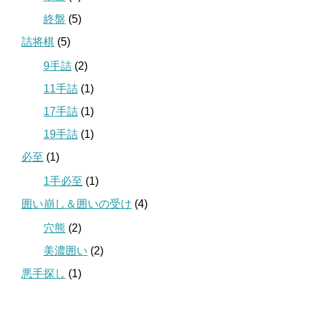
終盤
(5)
詰将棋
(5)
9手詰
(2)
11手詰
(1)
17手詰
(1)
19手詰
(1)
必至
(1)
1手必至
(1)
囲い崩し＆囲いの受け
(4)
穴熊
(2)
美濃囲い
(2)
悪手探し
(1)