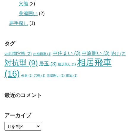
穴熊
(2)
美濃囲い
(2)
悪手探し
(1)
タグ
中住まい
(3)
中原囲い
(3)
vs四間穴熊
(2)
受け
(2)
vs袖飛車
(1)
相居飛車
対抗型
(9)
居玉
(3)
横歩取り
(1)
(16)
矢倉
(1)
穴熊
(1)
美濃囲い
(1)
銀冠
(1)
最近のコメント
アーカイブ