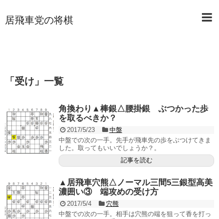
居飛車党の将棋
「
受け
」
一覧
角換わり▲棒銀△腰掛銀 ぶつかった歩
を取るべきか？
2017/5/23
中盤
中盤での次の一手。先手が飛車先の歩をぶつけてきま
した。取ってもいいでしょうか？。
記事を読む
▲居飛車穴熊△ノーマル三間5三銀型高美
濃囲い③ 端攻めの受け方
2017/5/4
穴熊
中盤での次の一手。相手は穴熊の端を狙って香を打っ