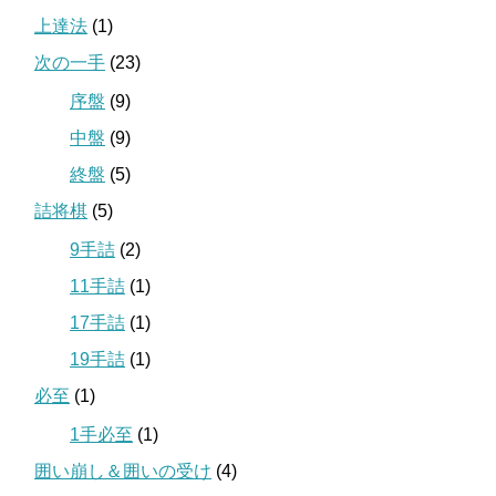
上達法
(1)
次の一手
(23)
序盤
(9)
中盤
(9)
終盤
(5)
詰将棋
(5)
9手詰
(2)
11手詰
(1)
17手詰
(1)
19手詰
(1)
必至
(1)
1手必至
(1)
囲い崩し＆囲いの受け
(4)