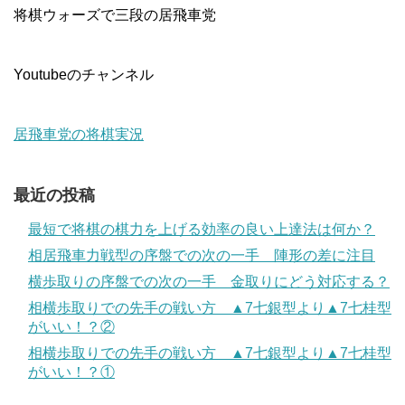
将棋ウォーズで三段の居飛車党
Youtubeのチャンネル
居飛車党の将棋実況
最近の投稿
最短で将棋の棋力を上げる効率の良い上達法は何か？
相居飛車力戦型の序盤での次の一手 陣形の差に注目
横歩取りの序盤での次の一手 金取りにどう対応する？
相横歩取りでの先手の戦い方 ▲7七銀型より▲7七桂型
がいい！？②
相横歩取りでの先手の戦い方 ▲7七銀型より▲7七桂型
がいい！？①