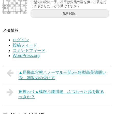
中盤での次の一手。相手は穴熊の端を狙って香を打
ってきました。どう受けますか？
記事を読む
メタ情報
ログイン
投稿フィード
コメントフィード
WordPress.org
▲居飛車穴熊△ノーマル三間5三銀型高美濃囲い
③ 端攻めの受け方
角換わり▲棒銀△腰掛銀 ぶつかった歩を取る
べきか？