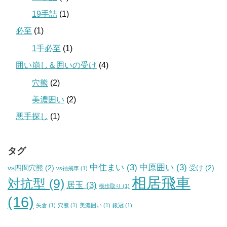
19手詰
(1)
必至
(1)
1手必至
(1)
囲い崩し＆囲いの受け
(4)
穴熊
(2)
美濃囲い
(2)
悪手探し
(1)
タグ
中住まい
(3)
中原囲い
(3)
vs四間穴熊
(2)
受け
(2)
vs袖飛車
(1)
相居飛車
対抗型
(9)
居玉
(3)
横歩取り
(1)
(16)
矢倉
(1)
穴熊
(1)
美濃囲い
(1)
銀冠
(1)