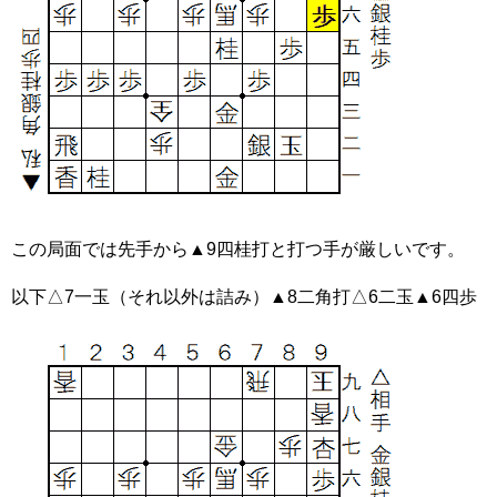
この局面では先手から▲9四桂打と打つ手が厳しいです。
以下△7一玉（それ以外は詰み）▲8二角打△6二玉▲6四歩