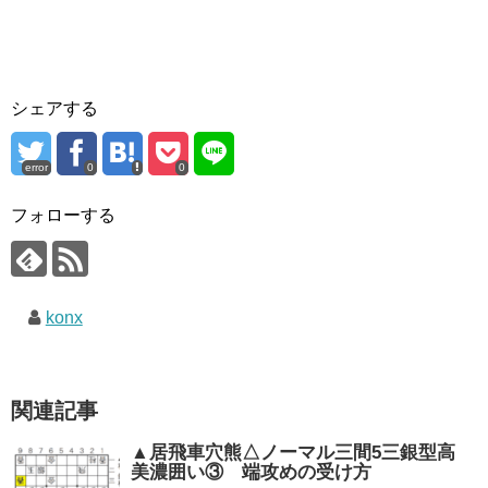
シェアする
error
0
0
フォローする
konx
関連記事
▲居飛車穴熊△ノーマル三間5三銀型高
美濃囲い③ 端攻めの受け方