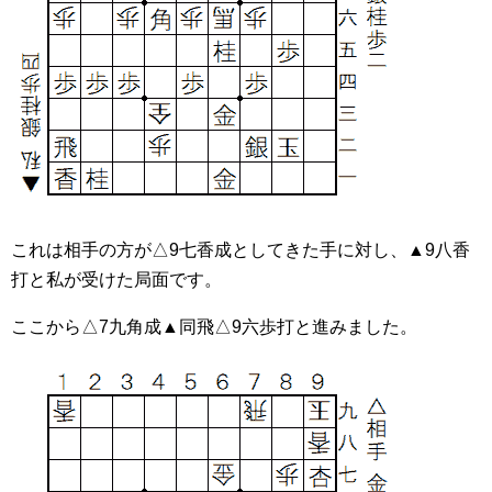
これは相手の方が△9七香成としてきた手に対し、▲9八香
打と私が受けた局面です。
ここから△7九角成▲同飛△9六歩打と進みました。