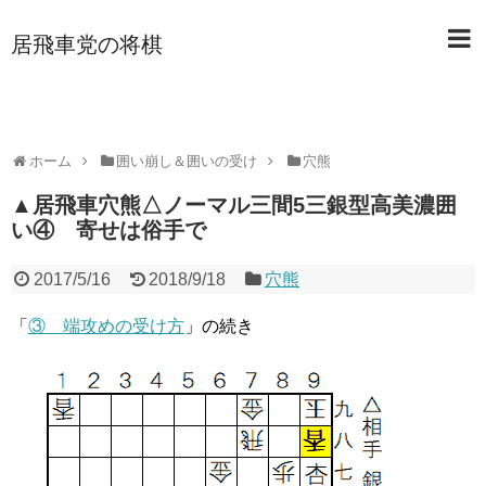
居飛車党の将棋
ホーム
囲い崩し＆囲いの受け
穴熊
▲居飛車穴熊△ノーマル三間5三銀型高美濃囲
い④ 寄せは俗手で
2017/5/16
2018/9/18
穴熊
「
③ 端攻めの受け方
」の続き