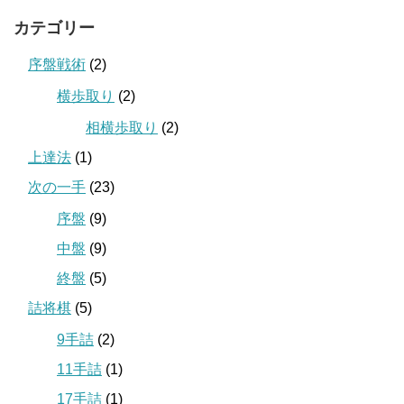
カテゴリー
序盤戦術
(2)
横歩取り
(2)
相横歩取り
(2)
上達法
(1)
次の一手
(23)
序盤
(9)
中盤
(9)
終盤
(5)
詰将棋
(5)
9手詰
(2)
11手詰
(1)
17手詰
(1)