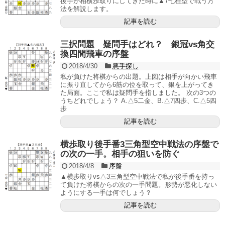
後手が相横歩取りにしてきた時に▲7七桂型で戦う方
法を解説します。
記事を読む
三択問題 疑問手はどれ？ 銀冠vs角交
換四間飛車の序盤
2018/4/30
悪手探し
私が負けた将棋からの出題。上図は相手が向かい飛車
に振り直してから6筋の位を取って、銀を上がってき
た局面。ここで私は疑問手を指しました。 次の3つの
うちどれでしょう？ A.△5二金、B.△7四歩、C.△5四
歩
記事を読む
横歩取り後手番3三角型空中戦法の序盤で
の次の一手。相手の狙いを防ぐ
2018/4/8
序盤
▲横歩取りvs△3三角型空中戦法で私が後手番を持っ
て負けた将棋からの次の一手問題。形勢が悪化しない
ようにする一手は何でしょう？
記事を読む