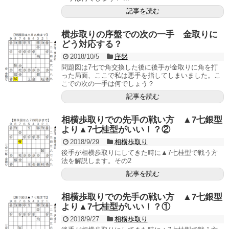
記事を読む
横歩取りの序盤での次の一手 金取りに
どう対応する？
2018/10/5
序盤
問題図は7七で角交換した後に後手が金取りに角を打
った局面、ここで私は悪手を指してしまいました。こ
こでの次の一手は何でしょう？
記事を読む
相横歩取りでの先手の戦い方 ▲7七銀型
より▲7七桂型がいい！？②
2018/9/29
相横歩取り
後手が相横歩取りにしてきた時に▲7七桂型で戦う方
法を解説します。その2
記事を読む
相横歩取りでの先手の戦い方 ▲7七銀型
より▲7七桂型がいい！？①
2018/9/27
相横歩取り