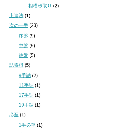
相横歩取り
(2)
上達法
(1)
次の一手
(23)
序盤
(9)
中盤
(9)
終盤
(5)
詰将棋
(5)
9手詰
(2)
11手詰
(1)
17手詰
(1)
19手詰
(1)
必至
(1)
1手必至
(1)