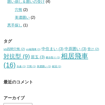
囲い崩し＆囲いの受け
(4)
穴熊
(2)
美濃囲い
(2)
悪手探し
(1)
タグ
中住まい
(3)
中原囲い
(3)
vs四間穴熊
(2)
受け
(2)
vs袖飛車
(1)
相居飛車
対抗型
(9)
居玉
(3)
横歩取り
(1)
(16)
矢倉
(1)
穴熊
(1)
美濃囲い
(1)
銀冠
(1)
最近のコメント
アーカイブ