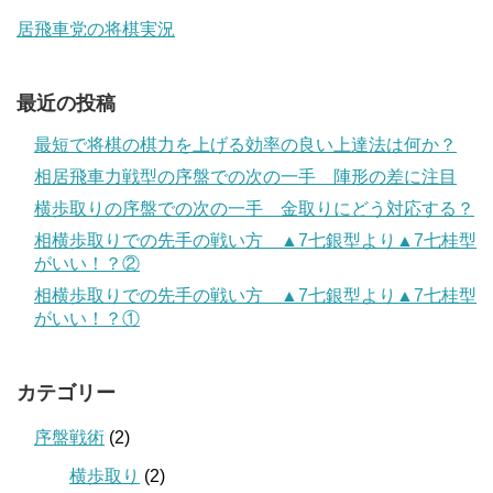
居飛車党の将棋実況
最近の投稿
最短で将棋の棋力を上げる効率の良い上達法は何か？
相居飛車力戦型の序盤での次の一手 陣形の差に注目
横歩取りの序盤での次の一手 金取りにどう対応する？
相横歩取りでの先手の戦い方 ▲7七銀型より▲7七桂型
がいい！？②
相横歩取りでの先手の戦い方 ▲7七銀型より▲7七桂型
がいい！？①
カテゴリー
序盤戦術
(2)
横歩取り
(2)