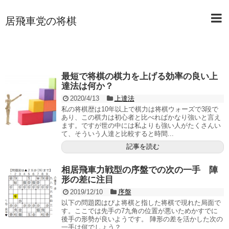
居飛車党の将棋
最短で将棋の棋力を上げる効率の良い上
達法は何か？
2020/4/13
上達法
私の将棋歴は10年以上で棋力は将棋ウォーズで3段で
あり、この棋力は初心者と比べればかなり強いと言え
ます。ですが世の中には私よりも強い人がたくさんい
て、そういう人達と比較すると時間...
記事を読む
相居飛車力戦型の序盤での次の一手 陣
形の差に注目
2019/12/10
序盤
以下の問題図はぴよ将棋と指した将棋で現れた局面で
す。ここでは先手の7九角の位置が悪いためかすでに
後手の形勢が良いようです。 陣形の差を活かした次の
一手は何でしょう？ ...