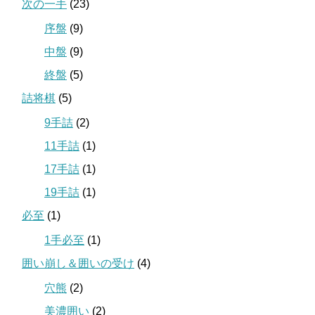
次の一手
(23)
序盤
(9)
中盤
(9)
終盤
(5)
詰将棋
(5)
9手詰
(2)
11手詰
(1)
17手詰
(1)
19手詰
(1)
必至
(1)
1手必至
(1)
囲い崩し＆囲いの受け
(4)
穴熊
(2)
美濃囲い
(2)