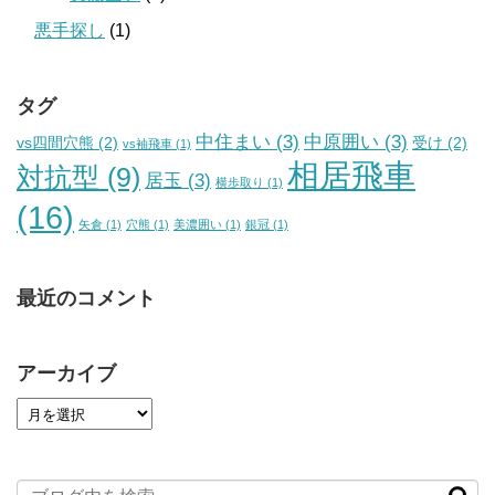
悪手探し
(1)
タグ
中住まい
(3)
中原囲い
(3)
vs四間穴熊
(2)
受け
(2)
vs袖飛車
(1)
相居飛車
対抗型
(9)
居玉
(3)
横歩取り
(1)
(16)
矢倉
(1)
穴熊
(1)
美濃囲い
(1)
銀冠
(1)
最近のコメント
アーカイブ