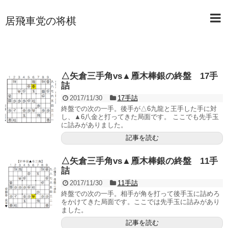
居飛車党の将棋
△矢倉三手角vs▲雁木棒銀の終盤 17手
詰
2017/11/30
17手詰
終盤での次の一手。後手が△6九龍と王手した手に対
し、▲6八金と打ってきた局面です。 ここでも先手玉
に詰みがありました。
記事を読む
△矢倉三手角vs▲雁木棒銀の終盤 11手
詰
2017/11/30
11手詰
終盤での次の一手。相手が角を打って後手玉に詰めろ
をかけてきた局面です。ここでは先手玉に詰みがあり
ました。
記事を読む