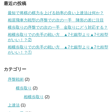
最近の投稿
最短で将棋の棋力を上げる効率の良い上達法は何か？
相居飛車力戦型の序盤での次の一手 陣形の差に注目
横歩取りの序盤での次の一手 金取りにどう対応する？
相横歩取りでの先手の戦い方 ▲7七銀型より▲7七桂型
がいい！？②
相横歩取りでの先手の戦い方 ▲7七銀型より▲7七桂型
がいい！？①
カテゴリー
序盤戦術
(2)
横歩取り
(2)
相横歩取り
(2)
上達法
(1)