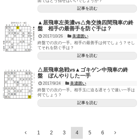
面ではどう指せばいいでしょうか？
記事を読む
▲居飛車左美濃vs△角交換四間飛車の終
盤 相手の最善手を防ぐ手は？
2017/10/26
美濃囲い
終盤での次の一手。相手の最善手は何でしょう？そし
てそれを防ぐ手は？
記事を読む
△居飛車急戦vs▲ゴキゲン中飛車の終
盤 ぼんやりした一手
2017/9/24
美濃囲い
終盤での次の一手。相手玉に迫る遅そうで速い一手は
何でしょう？
記事を読む
1
2
3
4
5
6