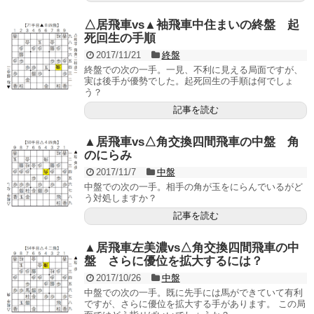
△居飛車vs▲袖飛車中住まいの終盤 起
死回生の手順
2017/11/21
終盤
終盤での次の一手。一見、不利に見える局面ですが、
実は後手が優勢でした。起死回生の手順は何でしょ
う？
記事を読む
▲居飛車vs△角交換四間飛車の中盤 角
のにらみ
2017/11/7
中盤
中盤での次の一手。相手の角が玉をにらんでいるがど
う対処しますか？
記事を読む
▲居飛車左美濃vs△角交換四間飛車の中
盤 さらに優位を拡大するには？
2017/10/26
中盤
中盤での次の一手。既に先手には馬ができていて有利
ですが、さらに優位を拡大する手があります。 この局